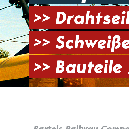
>> Drahtsei
>> Schweiß
>> Bauteil
Bartels Railway Comp