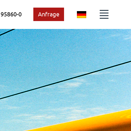
 95860-0
Anfrage
DE