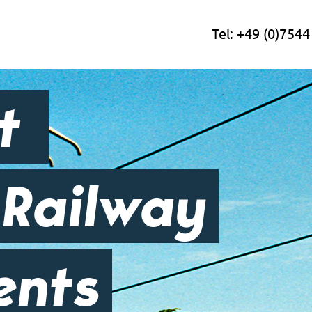
Tel:
+49 (0)7544
ht
 Railway
ents