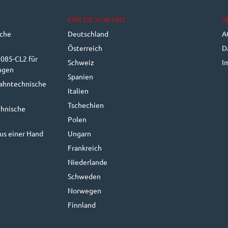
FÜR SIE VOR ORT
S
sche
Deutschland
A
Österreich
D
085-CL2 für
Schweiz
I
ngen
Spanien
bahntechnische
Italien
Tschechien
chnische
Polen
aus einer Hand
Ungarn
Frankreich
Niederlande
Schweden
Norwegen
Finnland