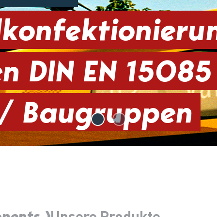
lkonfektionieru
en DIN EN 15085
e / Baugruppen
onents
Unsere Produkte