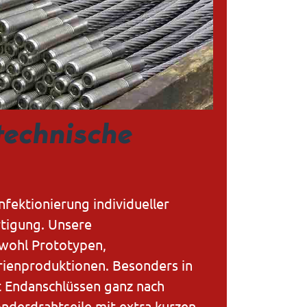
technische
Schw
für 
nfektionierung individueller
Die BARTEL
ertigung. Unsere
Baugruppe
wohl Prototypen,
nach DIN E
rienproduktionen. Besonders in
Aluminium,
t Endanschlüssen ganz nach
Sicherheit
nderdrahtseile mit extra kurzen
Bauteilen 