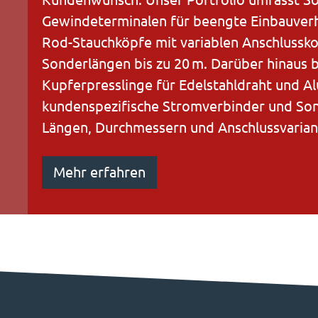
Gewindeterminalen für beengte Einbauverh
Rod-Stauchköpfe mit variablen Anschlussk
Sonderlängen bis zu 20 m. Darüber hinaus 
Kupferpresslinge für Edelstahldraht und Al
kundenspezifische Stromverbinder und Son
Längen, Durchmessern und Anschlussvarian
Mehr erfahren