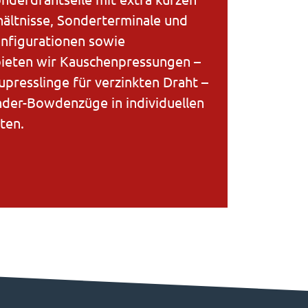
ältnisse, Sonderterminale und
werden, so
onfigurationen sowie
Straßenbah
bieten wir Kauschenpressungen –
nicht nur 
upresslinge für verzinkten Draht –
zuverlässi
der-Bowdenzüge in individuellen
Komponente
ten.
Ihr kompet
Anwendun
mehr erfah