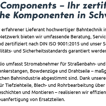
Components – Ihr zertif
che Komponenten in Sc
 erfahrener Lieferant hochwertiger Bahntechnik i
etzwerk bieten wir umfassende Beratung, Service 
d zertifiziert nach DIN ISO 9001:2015 und unser 
täts- und Sicherheitsstandards garantiert werde
lio umfasst Stromabnehmer für Straßenbahn- un
nkerstangen, Bowdenzüge und Drahtseile – maßge
chen Bahnindustrie abgestimmt sind. Dank unseres
ür Tiefziehteile, Blech- und Rohrbearbeitung über
schichten und Montieren – realisieren wir effizi
uanfertigung von Ersatzteilen.