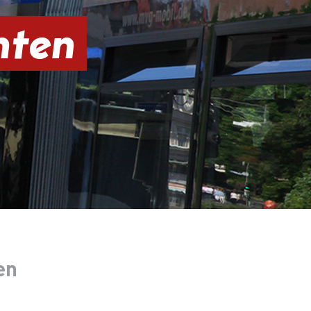
nten
en