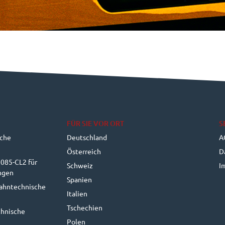
FÜR SIE VOR ORT
S
sche
Deutschland
A
Österreich
D
085-CL2 für
Schweiz
I
ngen
Spanien
bahntechnische
Italien
Tschechien
chnische
Polen