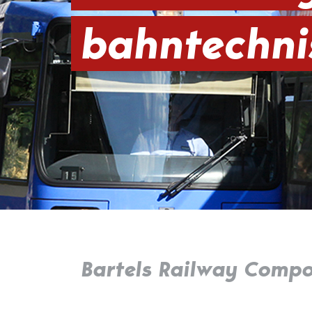
bahntechni
Bartels Railway Comp