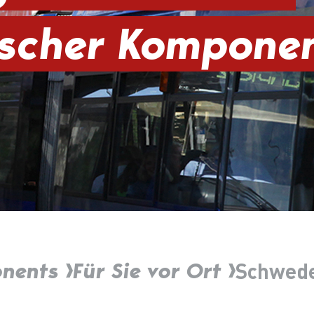
scher Kompone
onents
Für Sie vor Ort
Schwed