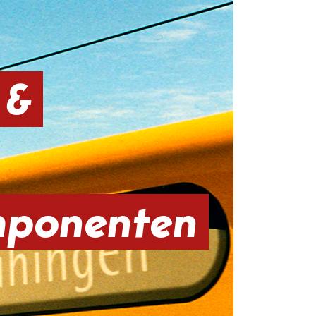
 &
mponenten